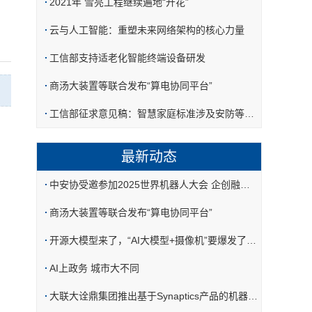
2021年 雪亮工程继续遍地“开花”
云与人工智能：重塑未来网络架构的核心力量
工信部支持适老化智能终端设备研发
商汤大装置等联合发布“算电协同平台”
工信部征求意见稿：智慧家庭标准涉及安防等八大应用场景
最新动态
中安协受邀参加2025世界机器人大会 企创融通汇具身智能机器人核心部件专场活动
商汤大装置等联合发布“算电协同平台”
开源大模型来了，“AI大模型+摄像机”要爆发了吗？
AI上政务 城市大不同
大联大诠鼎集团推出基于Synaptics产品的机器视觉AI Hub方案