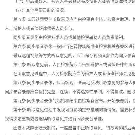
（七）犯罪嫌疑人、被告人签署具结书及辩护人或者值班律师见证
（八）其他需要录制的情况。
第五条 认罪认罚案件听取意见应当由检察官主持，检察官助理、检
人、辩护人或者值班律师等人员参与。
同步录音录像由检察技术人员或其他检察辅助人员负责录制。
第六条 同步录音录像一般应当在羁押场所或者检察机关办案区进行
采取远程视频等方式听取意见的，应当保存视频音频作为同步录音
第七条 听取意见前，人民检察院应当告知辩护人或者值班律师听取
在听取意见过程中，人民检察院应当为辩护人或者值班律师会见犯
第八条 同步录音录像，应当客观、全面地反映听取意见的参与人员
同步录音录像应当保持完整、连续，不得选择性录制，不得篡改、删
第九条 同步录音录像的起始和结束由检察官宣布。开始录像前，应
第十条 听取意见过程中发现可能影响定罪量刑的新情况，需要补充
视情决定重新或者继续听取意见并进行同步录音录像。
因技术故障无法录制的，一般应当中止听取意见，待故障排除后再